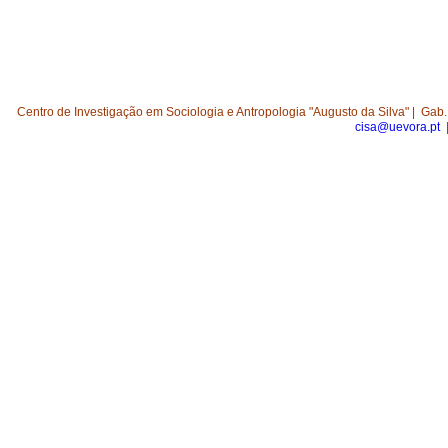
Centro de Investigação em Sociologia e Antropologia "Augusto da Silva"
|
Gab
cisa@uevora.pt